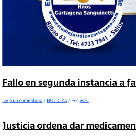
Fallo en segunda instancia a fa
Deja un comentario
/
NOTICIAS
/ Por
estu
Justicia ordena dar medicament